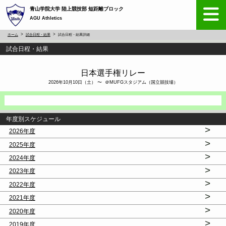
青山学院大学 陸上競技部 短距離ブロック
AGU Athletics
ホーム
試合日程・結果
試合日程・結果詳細
試合日程・結果
日本選手権リレー
2026年10月10日（土） 〜 ＠MUFGスタジアム（国立競技場）
年度別スケジュール
>
2026年度
>
2025年度
>
2024年度
>
2023年度
>
2022年度
>
2021年度
>
2020年度
>
2019年度