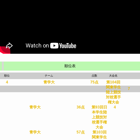
順位表
順位
チーム
点数
大会名
4
青学大
75点
第104回
関東学生
7
陸上競技
対校選手
権大会
青学大
36点
第93回日
4
本学生陸
上競技対
校選手権
大会
青学大
57点
第103回
関東学生