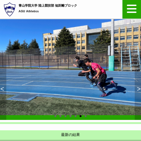
青山学院大学 陸上競技部 短距離ブロック
AGU Athletics
<
>
最新の結果