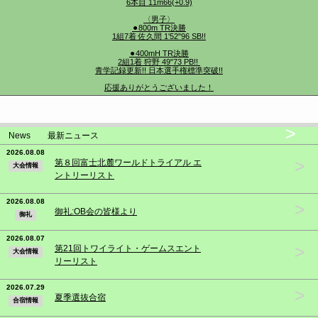
6本目 11m66(+0.9)
〈男子〉
⚫︎800m TR決勝
1組7着 佐久間 1'52"96 SB!!
⚫︎400mH TR決勝
2組1着 狩野 49"73 PB!!
青学記録更新!! 日本選手権標準突破!!
応援ありがとうございました！
>
News 最新ニュース
2026.08.08
>
第８回富士北麓ワールドトライアル エ
大会情報
ントリーリスト
2026.08.08
>
御礼:OB会の皆様より
御礼
2026.08.07
>
第21回トワイライト・ゲームスエント
大会情報
リーリスト
2026.07.29
>
夏季選抜合宿
合宿情報