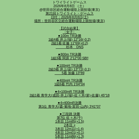
トワイライトゲームス
2026年8月8日 （土）
@世田谷区総合運動場陸上競技場(東京)
第21回トワイライト・ゲームス
日付：2026年8月8日(土)
場所：世田谷区立総合運動場陸上競技場(東京)
【試合結果】
〈女子〉
⚫︎100m TR決勝
1組4着 井上(瑞) 12"16(-0.2)
2組1着 佐藤 11"69(+0.2)
杉本 DNS
⚫︎800m TR決勝
1組3着 関原 2'12"00 SB!!
⚫︎100mH TR決勝
2組3着 井上(凪) 13"72(-0.1)
5着 加藤 13"89
⚫︎400mH TR決勝
1組6着 竹内 1'04"04
⚫︎4×100mR TR決勝
2組1着 青学大(成田-井上(瑞)-佐々木(菜)-佐藤) 45"18
⚫︎4×400mR決勝
第1位 青学大(森-菊地-富田-山内) 3'41"07
⚫︎三段跳 決勝
第7位 佐々木(千)
1本目 11m85(+1.5)
2本目 ×
3本目 12m11(+1.4)
4本目 12m01(+0.1)
5本目 11m86(+1.3)