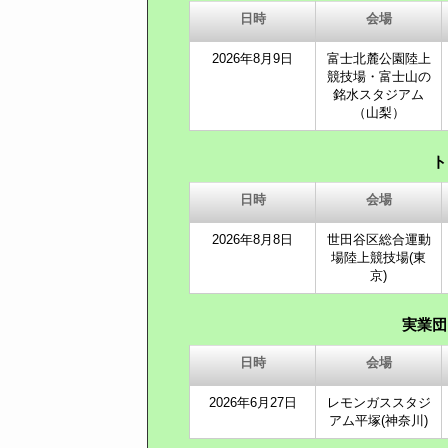
日時
会場
2026年8月9日
富士北麓公園陸上
競技場・富士山の
銘水スタジアム
（山梨）
ト
日時
会場
2026年8月8日
世田谷区総合運動
場陸上競技場(東
京)
実業団
日時
会場
2026年6月27日
レモンガススタジ
アム平塚(神奈川)