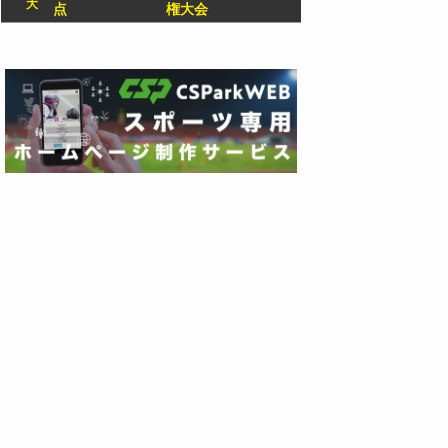
大
点
権大会