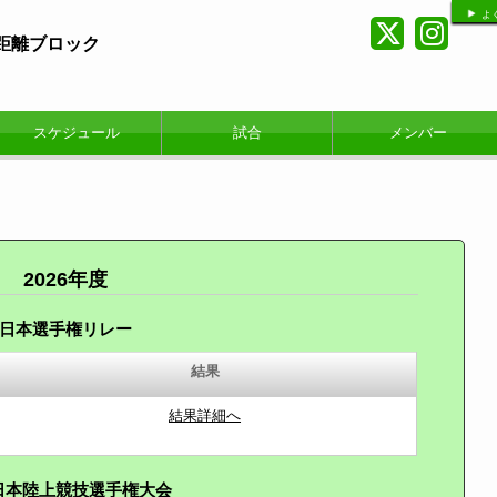
よ
短距離ブロック
スケジュール
試合
メンバー
2026年度
日本選手権リレー
結果
結果詳細へ
0日本陸上競技選手権大会