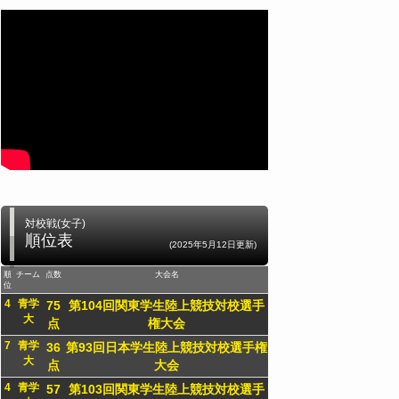
対校戦(女子)
順位表
(2025年5月12日更新)
順
チーム
点数
大会名
位
4
青学
75
第104回関東学生陸上競技対校選手
大
点
権大会
7
青学
36
第93回日本学生陸上競技対校選手権
大
点
大会
4
青学
57
第103回関東学生陸上競技対校選手