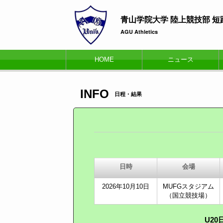
青山学院大学 陸上競技部 
AGU Athletics
HOME
ニュース
INFO
日程・結果
日時
会場
2026年10月10日
MUFGスタジアム
（国立競技場）
U2