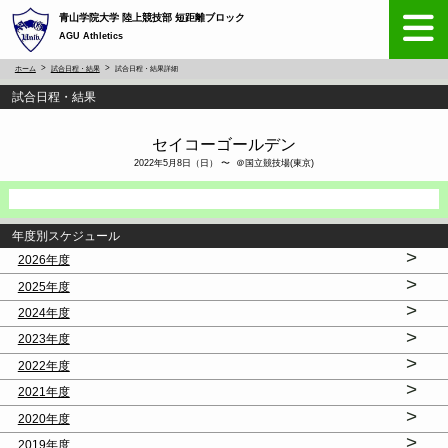
青山学院大学 陸上競技部 短距離ブロック
AGU Athletics
ホーム
試合日程・結果
試合日程・結果詳細
試合日程・結果
セイコーゴールデン
2022年5月8日（日） 〜 ＠国立競技場(東京)
年度別スケジュール
>
2026年度
>
2025年度
>
2024年度
>
2023年度
>
2022年度
>
2021年度
>
2020年度
>
2019年度