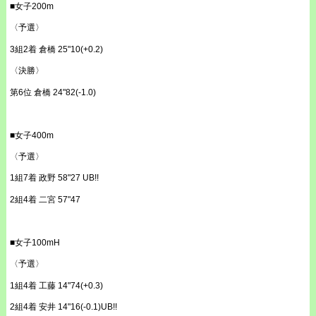
■女子200m
〈予選〉
3組2着 倉橋 25"10(+0.2)
〈決勝〉
第6位 倉橋 24"82(-1.0)
■女子400m
〈予選〉
1組7着 政野 58"27 UB!!
2組4着 二宮 57"47
■女子100mH
〈予選〉
1組4着 工藤 14"74(+0.3)
2組4着 安井 14"16(-0.1)UB!!