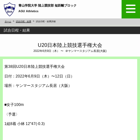
青山学院大学 陸上競技部 短距離ブロック
AGU Athletics
ホーム
試合日程・結果
試合日程・結果詳細
試合日程・結果
U20日本陸上競技選手権大会
2022年6月9日（木） 〜 ＠ヤンマースタジアム長居(大阪)
第38回U20日本陸上競技選手権大会
日付：2022年6月9日（木）〜12日（日）
場所：ヤンマースタジアム長居（大阪）
■女子100m
〈予選〉
1組8着 小林 12"47(-0.3)