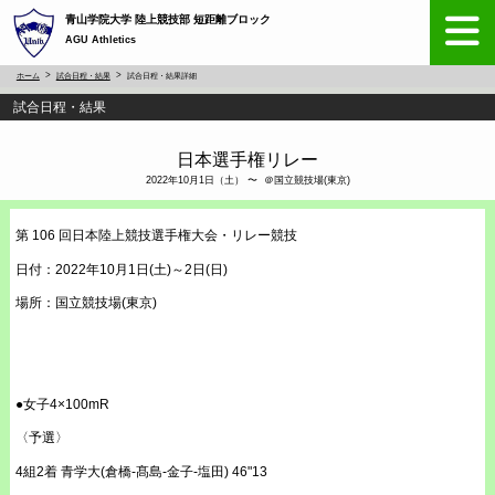
青山学院大学 陸上競技部 短距離ブロック
AGU Athletics
ホーム
試合日程・結果
試合日程・結果詳細
試合日程・結果
日本選手権リレー
2022年10月1日（土） 〜 ＠国立競技場(東京)
第 106 回日本陸上競技選手権大会・リレー競技
日付：2022年10月1日(土)～2日(日)
場所：国立競技場(東京)
●女子4×100mR
〈予選〉
4組2着 青学大(倉橋-髙島-金子-塩田) 46"13