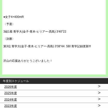
●女子4×400mR
〈予選〉
3組1着 青学大(金子-青木-ヒリアー-髙島) 3'40"22
〈決勝〉
第3位 青学大(金子-青木-ヒリアー-髙島) 3'38"44 SB! 青学記録更新!!!
沢山の応援ありがとうございました！
年度別スケジュール
>
2026年度
>
2025年度
>
2024年度
>
2023年度