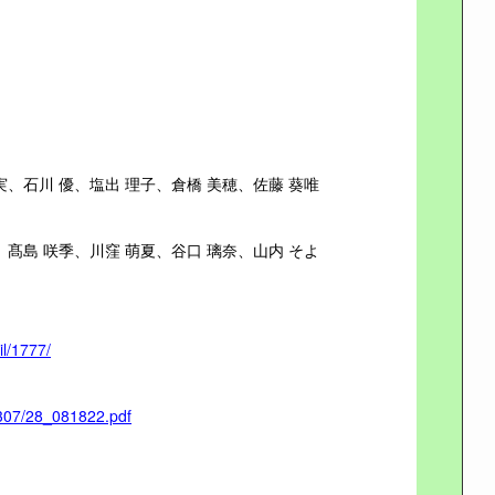
菜実、石川 優、塩出 理子、倉橋 美穂、佐藤 葵唯
み、髙島 咲季、川窪 萌夏、谷口 璃奈、山内 そよ
il/1777/
02307/28_081822.pdf