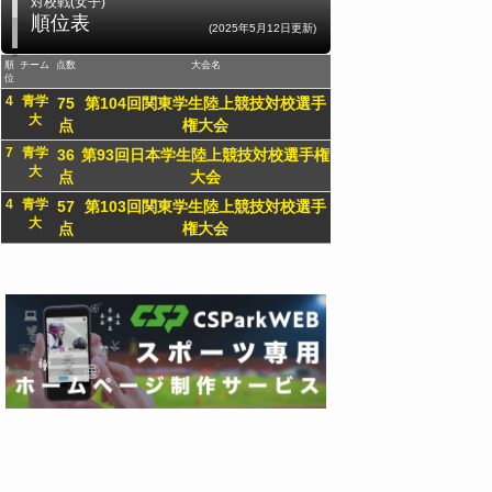
対校戦(女子)
順位表
(2025年5月12日更新)
順
チーム
点数
大会名
位
4
青学
75
第104回関東学生陸上競技対校選手
大
点
権大会
7
青学
36
第93回日本学生陸上競技対校選手権
大
点
大会
4
青学
57
第103回関東学生陸上競技対校選手
大
点
権大会