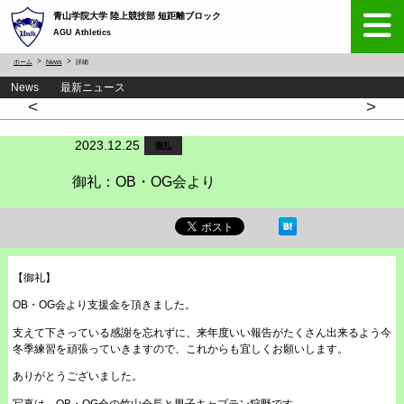
青山学院大学 陸上競技部 短距離ブロック
AGU Athletics
ホーム
News
詳細
News 最新ニュース
<
>
2023.12.25
御礼
御礼：OB・OG会より
【御礼】
OB・OG会より支援金を頂きました。
支えて下さっている感謝を忘れずに、来年度いい報告がたくさん出来るよう今
冬季練習を頑張っていきますので、これからも宜しくお願いします。
ありがとうございました。
写真は、OB・OG会の竹山会長と男子キャプテン狩野です。