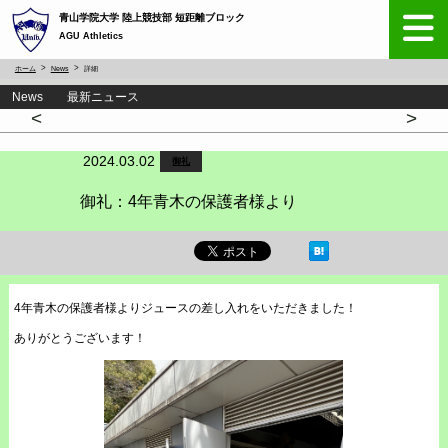
青山学院大学 陸上競技部 短距離ブロック
AGU Athletics
ホーム
News
詳細
News 最新ニュース
<
>
2024.03.02
御礼
御礼：4年青木の保護者様より
4年青木の保護者様よりジュースの差し入れをいただきました！
ありがとうございます！