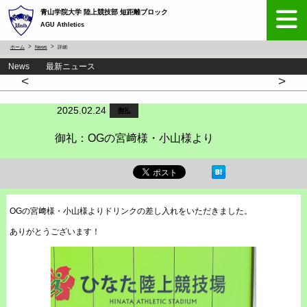
青山学院大学 陸上競技部 短距離ブロック
AGU Athletics
ホーム
News
詳細
News 最新ニュース
<
>
2025.02.24
御礼
御礼：OGの宮﨑様・小山様より
OGの宮﨑様・小山様よりドリンクの差し入れをいただきました。
ありがとうございます！