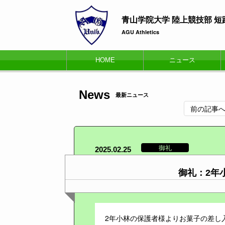
青山学院大学 陸上競技部 
AGU Athletics
HOME
ニュース
News
最新ニュース
前の記事
御礼
2025.02.25
御礼：2年
2年小林の保護者様よりお菓子の差し