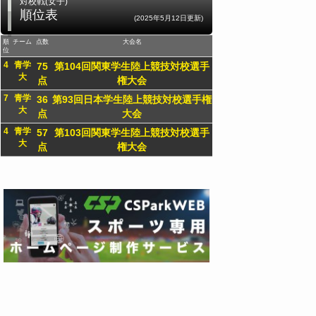
対校戦(女子)
順位表
(2025年5月12日更新)
順
チーム
点数
大会名
位
4
青学
75
第104回関東学生陸上競技対校選手
大
点
権大会
7
青学
36
第93回日本学生陸上競技対校選手権
大
点
大会
4
青学
57
第103回関東学生陸上競技対校選手
大
点
権大会