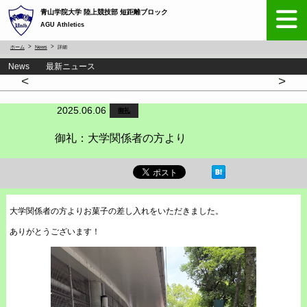
青山学院大学 陸上競技部 短距離ブロック
AGU Athletics
ホーム
News
詳細
News 最新ニュース
<
>
2025.06.06
御礼
御礼：大学関係者の方より
大学関係者の方よりお菓子の差し入れをいただきました。
ありがとうございます！