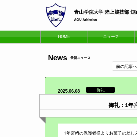
青山学院大学 陸上競技部 
AGU Athletics
HOME
ニュース
News
最新ニュース
前の記事
御礼
2025.06.08
御礼：1年
1年宮﨑の保護者様よりお菓子の差し