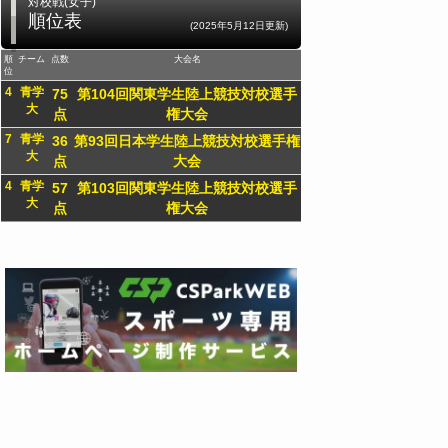
対校戦(女子)
順位表
(2025年5月12日更新)
順
チーム
点数
大会名
位
4
青学
75
第104回関東学生陸上競技対校選手
大
点
権大会
7
青学
36
第93回日本学生陸上競技対校選手権
大
点
大会
4
青学
57
第103回関東学生陸上競技対校選手
大
点
権大会