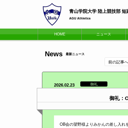
青山学院大学 陸上競技部 
AGU Athletics
HOME
ニュース
News
最新ニュース
前の記事
御礼
2026.02.23
御礼：
OB会の望野様よりみかんの差し入れ