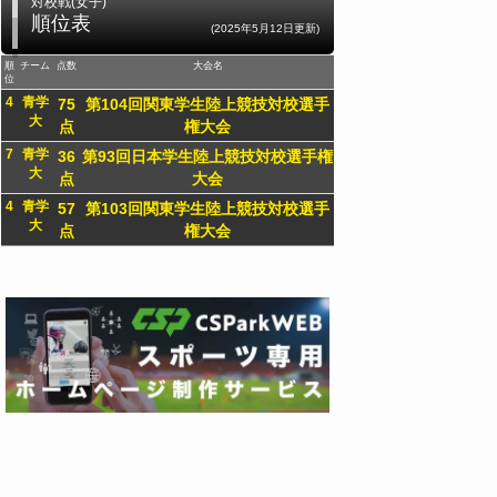
対校戦(女子)
順位表
(2025年5月12日更新)
順
チーム
点数
大会名
位
4
青学
75
第104回関東学生陸上競技対校選手
大
点
権大会
7
青学
36
第93回日本学生陸上競技対校選手権
大
点
大会
4
青学
57
第103回関東学生陸上競技対校選手
大
点
権大会