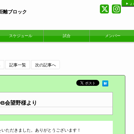
よ
短距離ブロック
スケジュール
試合
メンバー
へ
記事一覧
次の記事へ
OB会望野様より
をいただきました。ありがとうございます！