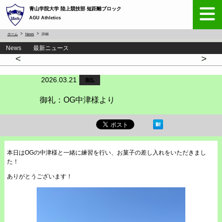
青山学院大学 陸上競技部 短距離ブロック
AGU Athletics
ホーム
News
詳細
News 最新ニュース
<
>
2026.03.21
御礼
御礼：OG中津様より
本日はOGの中津様と一緒に練習を行い、お菓子の差し入れをいただきまし
た！
ありがとうございます！