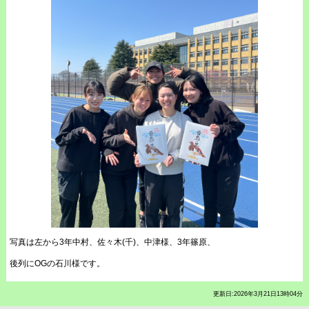
写真は左から3年中村、佐々木(千)、中津様、3年篠原、
後列にOGの石川様です。
更新日:2026年3月21日13時04分