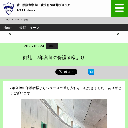
青山学院大学 陸上競技部 短距離ブロック
AGU Athletics
ホーム
News
詳細
News 最新ニュース
<
>
2026.05.24
御礼
御礼：2年宮﨑の保護者様より
2年宮﨑の保護者様よりジュースの差し入れをいただきました！ありがと
うございます！