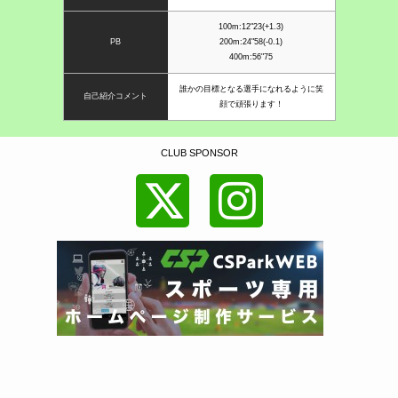
100m:12"23(+1.3)
PB
200m:24"58(-0.1)
400m:56"75
誰かの目標となる選手になれるように笑
自己紹介コメント
顔で頑張ります！
CLUB SPONSOR