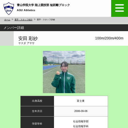
青山学院大学 陸上競技部 短距離ブロック
AGU Athletics
ホーム
選手・スタッフ紹介
選手・スタッフ詳細
メンバー詳細
安田 彩紗
100m/200m/400m
ヤスダ アヤサ
出身高校
富士東
生年月日
2006-09-06
社会情報学部
学部学科
社会情報学科