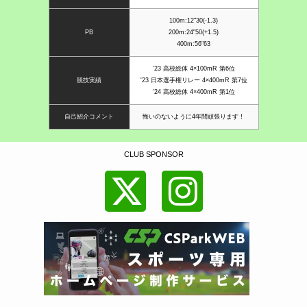
100m:12"30(-1.3)
PB
200m:24"50(+1.5)
400m:56"63
'23 高校総体 4×100mR 第6位
競技実績
'23 日本選手権リレー 4×400mR 第7位
'24 高校総体 4×400mR 第1位
自己紹介コメント
悔いのないように4年間頑張ります！
CLUB SPONSOR