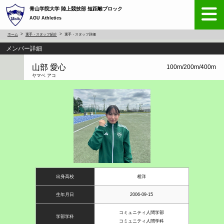
青山学院大学 陸上競技部 短距離ブロック
AGU Athletics
ホーム
選手・スタッフ紹介
選手・スタッフ詳細
メンバー詳細
山部 愛心
100m/200m/400m
ヤマベ アコ
出身高校
相洋
生年月日
2006-09-15
コミュニティ人間学部
学部学科
コミュニティ人間学科