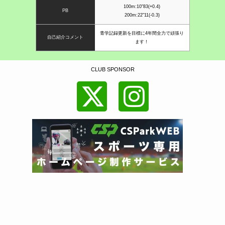
100m:10"83(+0.4)
PB
200m:22"11(-0.3)
青学記録更新を目標に4年間全力で頑張り
自己紹介コメント
ます！
CLUB SPONSOR