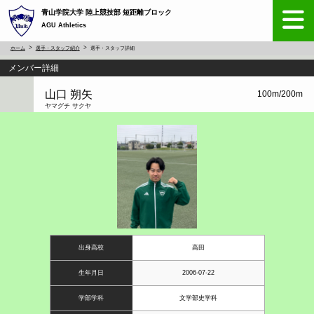
青山学院大学 陸上競技部 短距離ブロック
AGU Athletics
ホーム
選手・スタッフ紹介
選手・スタッフ詳細
メンバー詳細
山口 朔矢
100m/200m
ヤマグチ サクヤ
出身高校
高田
生年月日
2006-07-22
学部学科
文学部史学科