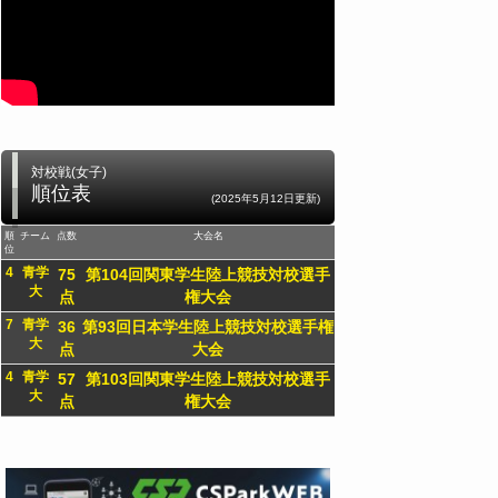
対校戦(女子)
順位表
(2025年5月12日更新)
順
チーム
点数
大会名
位
4
青学
75
第104回関東学生陸上競技対校選手
大
点
権大会
7
青学
36
第93回日本学生陸上競技対校選手権
大
点
大会
4
青学
57
第103回関東学生陸上競技対校選手
大
点
権大会