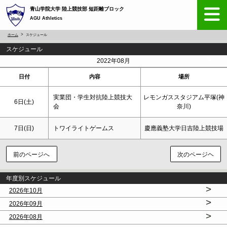
青山学院大学 陸上競技部 短距離ブロック
AGU Athletics
ホーム
スケジュール
スケジュール
<
>
2022年08月
日付
内容
場所
実業団・学生対抗陸上競技大
レモンガススタジアム平塚(神
6日(
土
)
会
奈川)
7日(
日
)
トワイライトゲームス
慶應義塾大学日吉陸上競技場
前のページへ
次のページヘ
年度別スケジュール
>
2026年10月
>
2026年09月
>
2026年08月